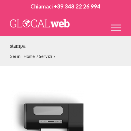
Chiamaci +39 348 22 26 994
stampa
Sei in:
Home
/
Servizi
/