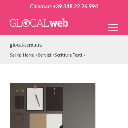
Chiamaci +39 348 22 26 994
glocal-scrittura
Sei in:
Home
/
Servizi
/
Scrittura Testi
/