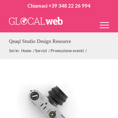
Chiamaci +39 348 22 26 994
Qeaql Studio Design Resource
Sei in:
Home
/
Servizi
/
Promozione eventi
/