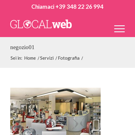
Chiamaci +39 348 22 26 994
negozio01
Sei in:
Home
/
Servizi
/
Fotografia
/