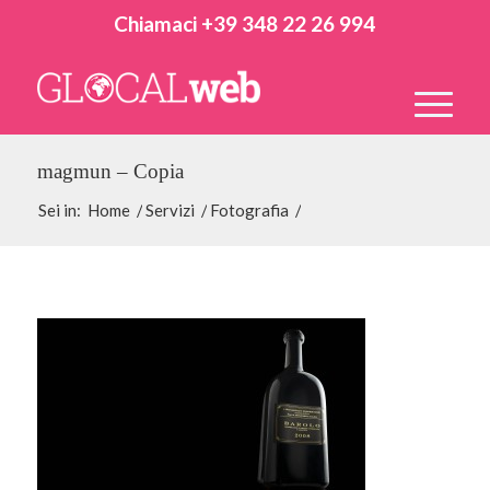
Chiamaci +39 348 22 26 994
magmun – Copia
Sei in:
Home
/
Servizi
/
Fotografia
/