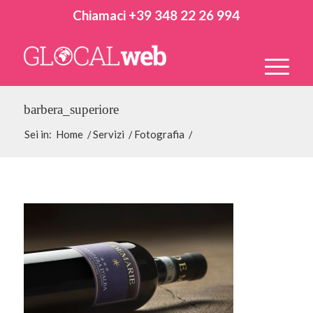
Chiamaci +39 348 22 26 994
barbera_superiore
Sei in:
Home
/
Servizi
/
Fotografia
/