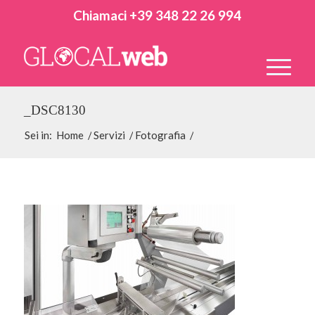
Chiamaci +39 348 22 26 994
_DSC8130
Sei in:
Home
/
Servizi
/
Fotografia
/