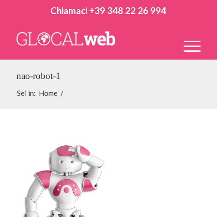
Chiamaci +39 348 22 26 994
nao-robot-1
Sei in:
Home
/