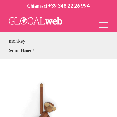
Chiamaci +39 348 22 26 994
monkey
Sei in:
Home
/